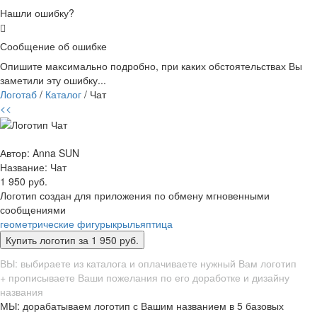
Нашли ошибку?
Сообщение об ошибке
Опишите максимально подробно, при каких обстоятельствах Вы
заметили эту ошибку...
Логотаб
/
Каталог
/ Чат
<<
Автор: Anna SUN
Название:
Чат
1 950 руб.
Логотип создан для приложения по обмену мгновенными
сообщениями
геометрические фигуры
крылья
птица
ВЫ: выбираете из каталога и оплачиваете нужный Вам логотип
+ прописываете Ваши пожелания по его доработке и дизайну
названия
МЫ: дорабатываем логотип с Вашим названием в 5 базовых