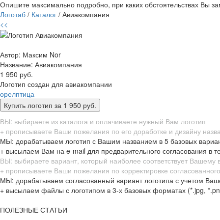
Опишите максимально подробно, при каких обстоятельствах Вы зам
Логотаб
/
Каталог
/ Авиакомпания
<<
Автор: Максим Nor
Название:
Авиакомпания
1 950 руб.
Логотип создан для авиакомпании
орел
птица
ВЫ: выбираете из каталога и оплачиваете нужный Вам логотип
+ прописываете Ваши пожелания по его доработке и дизайну назв
МЫ: дорабатываем логотип с Вашим названием в 5 базовых вариа
+ высылаем Вам на e-mail для предварительного согласования в т
ВЫ: выбираете вариант, который наиболее соответствует Вашему
+ прописываете Ваши пожелания по корректировке согласованного
МЫ: дорабатываем согласованный вариант логотипа с учетом Ваш
+ высылаем файлы с логотипом в 3-х базовых форматах (*.jpg, *.png,
ПОЛЕЗНЫЕ СТАТЬИ