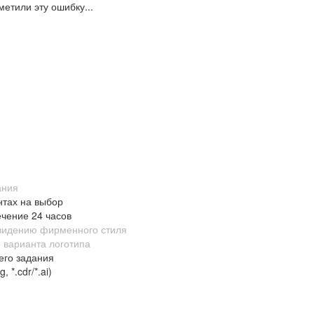
етили эту ошибку...
ания
нтах на выбор
ечение 24 часов
 видению фирменного стиля
 варианта логотипа
его задания
 *.cdr/*.ai)