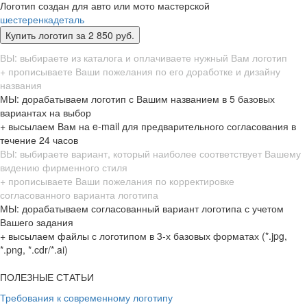
Логотип создан для авто или мото мастерской
шестеренка
деталь
ВЫ: выбираете из каталога и оплачиваете нужный Вам логотип
+ прописываете Ваши пожелания по его доработке и дизайну
названия
МЫ: дорабатываем логотип с Вашим названием в 5 базовых
вариантах на выбор
+ высылаем Вам на e-mail для предварительного согласования в
течение 24 часов
ВЫ: выбираете вариант, который наиболее соответствует Вашему
видению фирменного стиля
+ прописываете Ваши пожелания по корректировке
согласованного варианта логотипа
МЫ: дорабатываем согласованный вариант логотипа с учетом
Вашего задания
+ высылаем файлы с логотипом в 3-х базовых форматах (*.jpg,
*.png, *.cdr/*.ai)
ПОЛЕЗНЫЕ СТАТЬИ
Требования к современному логотипу