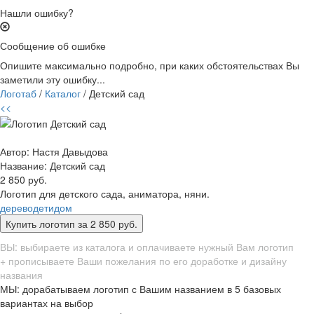
Нашли ошибку?
Сообщение об ошибке
Опишите максимально подробно, при каких обстоятельствах Вы
заметили эту ошибку...
Логотаб
/
Каталог
/ Детский сад
<<
Автор: Настя Давыдова
Название:
Детский сад
2 850 руб.
Логотип для детского сада, аниматора, няни.
дерево
дети
дом
ВЫ: выбираете из каталога и оплачиваете нужный Вам логотип
+ прописываете Ваши пожелания по его доработке и дизайну
названия
МЫ: дорабатываем логотип с Вашим названием в 5 базовых
вариантах на выбор