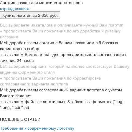
Логотип создан для магазина канцтоваров
карандаш
книга
ВЫ: выбираете из каталога и оплачиваете нужный Вам логотип
+ прописываете Ваши пожелания по его доработке и дизайну
названия
МЫ: дорабатываем логотип с Вашим названием в 5 базовых
вариантах на выбор
+ высылаем Вам на e-mail для предварительного согласования в
течение 24 часов
ВЫ: выбираете вариант, который наиболее соответствует Вашему
видению фирменного стиля
+ прописываете Ваши пожелания по корректировке
согласованного варианта логотипа
МЫ: дорабатываем согласованный вариант логотипа с учетом
Вашего задания
+ высылаем файлы с логотипом в 3-х базовых форматах (*.jpg,
*.png, *.cdr/*.ai)
ПОЛЕЗНЫЕ СТАТЬИ
Требования к современному логотипу