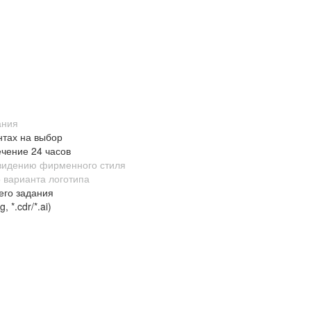
ания
нтах на выбор
ечение 24 часов
 видению фирменного стиля
 варианта логотипа
его задания
 *.cdr/*.ai)