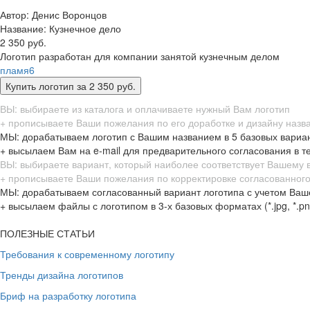
Автор: Денис Воронцов
Название:
Кузнечное дело
2 350 руб.
Логотип разработан для компании занятой кузнечным делом
пламя
6
ВЫ: выбираете из каталога и оплачиваете нужный Вам логотип
+ прописываете Ваши пожелания по его доработке и дизайну назв
МЫ: дорабатываем логотип с Вашим названием в 5 базовых вариа
+ высылаем Вам на e-mail для предварительного согласования в т
ВЫ: выбираете вариант, который наиболее соответствует Вашему
+ прописываете Ваши пожелания по корректировке согласованного
МЫ: дорабатываем согласованный вариант логотипа с учетом Ваш
+ высылаем файлы с логотипом в 3-х базовых форматах (*.jpg, *.png,
ПОЛЕЗНЫЕ СТАТЬИ
Требования к современному логотипу
Тренды дизайна логотипов
Бриф на разработку логотипа