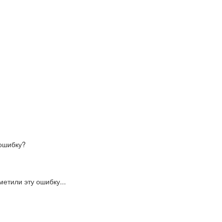
ошибку?
етили эту ошибку...