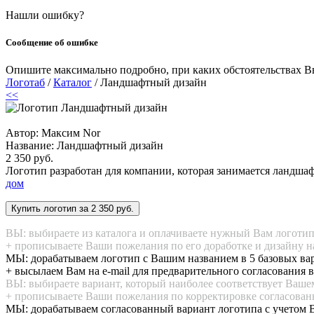
Нашли ошибку?
Сообщение об ошибке
Опишите максимально подробно, при каких обстоятельствах Вы
Логотаб
/
Каталог
/ Ландшафтный дизайн
<<
Автор: Максим Nor
Название:
Ландшафтный дизайн
2 350 руб.
Логотип разработан для компании, которая занимается ландш
дом
ВЫ: выбираете из каталога и оплачиваете нужный Вам логоти
+ прописываете Ваши пожелания по его доработке и дизайну н
МЫ: дорабатываем логотип с Вашим названием в 5 базовых ва
+ высылаем Вам на e-mail для предварительного согласования в
ВЫ: выбираете вариант, который наиболее соответствует Ваш
+ прописываете Ваши пожелания по корректировке согласован
МЫ: дорабатываем согласованный вариант логотипа с учетом 