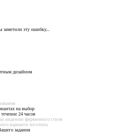
 заметили эту ошибку...
афтным дизайном
п
азвания
риантах на выбор
 течение 24 часов
ему видению фирменного стиля
ного варианта логотипа
Вашего задания