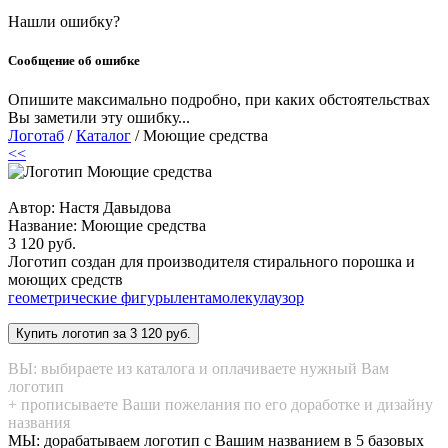
Нашли ошибку?
Сообщение об ошибке
Опишите максимально подробно, при каких обстоятельствах
Вы заметили эту ошибку...
Логотаб
/
Каталог
/ Моющие средства
<<
Автор: Настя Давыдова
Название:
Моющие средства
3 120 руб.
Логотип создан для производителя стирального порошка и
моющих средств
геометрические фигуры
лента
молекула
узор
ВЫ: выбираете из каталога и оплачиваете нужный Вам
логотип
+ прописываете Ваши пожелания по его доработке и дизайну
названия
МЫ: дорабатываем логотип с Вашим названием в 5 базовых