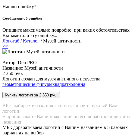
Нашли ошибку?
Сообщение об ошибке
Опишите максимально подробно, при каких обстоятельствах
Вы заметили эту ошибку...
Логотаб
/
Каталог
/ Музей античности
<<
Автор: Den PRO
Название:
Музей античности
2 350 руб.
Логотип создан для музея античного искусства
геометрические фигуры
квадрат
колонна
ВЫ: выбираете из каталога и оплачиваете нужный Вам
логотип
+ прописываете Ваши пожелания по его доработке и дизайну
названия
МЫ: дорабатываем логотип с Вашим названием в 5 базовых
вариантах на выбор