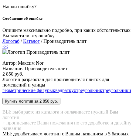
Нашли ошибку?
Сообщение об ошибке
Опишите максимально подробно, при каких обстоятельствах
Вы заметили эту ошибку...
Логотаб
/
Каталог
/ Производитель плит
<<
Автор: Максим Nor
Название:
Производитель плит
2 850 руб.
Логотип разработан для производителя плиток для
помещений и улицы
геометрические фигуры
квадрат
куб
треугольник
треугольники
ВЫ: выбираете из каталога и оплачиваете нужный Вам
логотип
+ прописываете Ваши пожелания по его доработке и дизайну
названия
МЫ: дорабатываем логотип с Вашим названием в 5 базовых