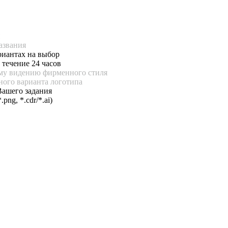
п
азвания
риантах на выбор
 течение 24 часов
ему видению фирменного стиля
ного варианта логотипа
Вашего задания
ng, *.cdr/*.ai)