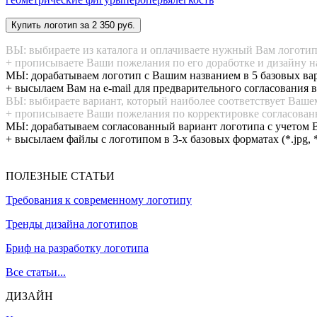
ВЫ: выбираете из каталога и оплачиваете нужный Вам логоти
+ прописываете Ваши пожелания по его доработке и дизайну н
МЫ: дорабатываем логотип с Вашим названием в 5 базовых ва
+ высылаем Вам на e-mail для предварительного согласования в
ВЫ: выбираете вариант, который наиболее соответствует Ваш
+ прописываете Ваши пожелания по корректировке согласован
МЫ: дорабатываем согласованный вариант логотипа с учетом 
+ высылаем файлы с логотипом в 3-х базовых форматах (*.jpg, *.p
ПОЛЕЗНЫЕ СТАТЬИ
Требования к современному логотипу
Тренды дизайна логотипов
Бриф на разработку логотипа
Все статьи...
ДИЗАЙН