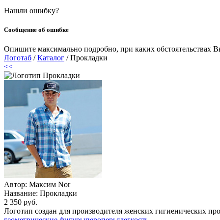
Нашли ошибку?
Сообщение об ошибке
Опишите максимально подробно, при каких обстоятельствах Вы
Логотаб
/
Каталог
/ Прокладки
<<
Автор: Максим Nor
Название:
Прокладки
2 350 руб.
Логотип создан для производителя женских гигиенических пр
геометрические фигуры
перо
перья
легкость