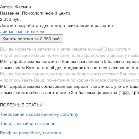
Автор: Жасмин
Название:
Психологический центр
2 350 руб.
Логотип разработан для центра психологии и развития
лист
мозг
мозги
листок
ВЫ: выбираете из каталога и оплачиваете нужный Вам логотип
+ прописываете Ваши пожелания по его доработке и дизайну назв
МЫ: дорабатываем логотип с Вашим названием в 5 базовых вариа
+ высылаем Вам на e-mail для предварительного согласования в т
ВЫ: выбираете вариант, который наиболее соответствует Вашему
+ прописываете Ваши пожелания по корректировке согласованного
МЫ: дорабатываем согласованный вариант логотипа с учетом Ваш
+ высылаем файлы с логотипом в 3-х базовых форматах (*.jpg, *.png,
ПОЛЕЗНЫЕ СТАТЬИ
Требования к современному логотипу
Тренды дизайна логотипов
Бриф на разработку логотипа