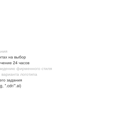
ания
нтах на выбор
ечение 24 часов
 видению фирменного стиля
 варианта логотипа
его задания
 *.cdr/*.ai)