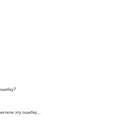
ошибку?
етили эту ошибку...