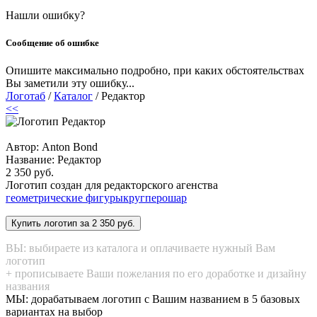
Нашли ошибку?
Сообщение об ошибке
Опишите максимально подробно, при каких обстоятельствах
Вы заметили эту ошибку...
Логотаб
/
Каталог
/ Редактор
<<
Автор: Anton Bond
Название:
Редактор
2 350 руб.
Логотип создан для редакторского агенства
геометрические фигуры
круг
перо
шар
ВЫ: выбираете из каталога и оплачиваете нужный Вам
логотип
+ прописываете Ваши пожелания по его доработке и дизайну
названия
МЫ: дорабатываем логотип с Вашим названием в 5 базовых
вариантах на выбор