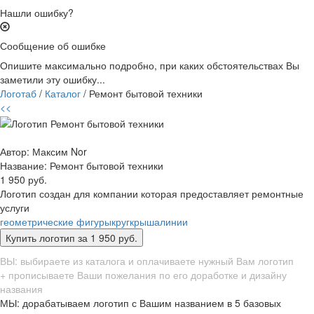
Нашли ошибку?
Сообщение об ошибке
Опишите максимально подробно, при каких обстоятельствах Вы
заметили эту ошибку...
Логотаб
/
Каталог
/ Ремонт бытовой техники
<<
Автор: Максим Nor
Название:
Ремонт бытовой техники
1 950 руб.
Логотип создан для компании которая предоставляет ремонтные
услуги
геометрические фигуры
круг
крыша
линии
ВЫ: выбираете из каталога и оплачиваете нужный Вам логотип
+ прописываете Ваши пожелания по его доработке и дизайну
названия
МЫ: дорабатываем логотип с Вашим названием в 5 базовых