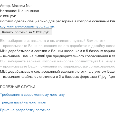
Автор: Максим Nor
Название:
Шашлычная
2 850 руб.
Логотип сделан специально для ресторана в котором основным б
круг
мангал
мясо
шампур
шашлык
ВЫ: выбираете из каталога и оплачиваете нужный Вам логотип
+ прописываете Ваши пожелания по его доработке и дизайну назв
МЫ: дорабатываем логотип с Вашим названием в 5 базовых вариа
+ высылаем Вам на e-mail для предварительного согласования в т
ВЫ: выбираете вариант, который наиболее соответствует Вашему
+ прописываете Ваши пожелания по корректировке согласованного
МЫ: дорабатываем согласованный вариант логотипа с учетом Ваш
+ высылаем файлы с логотипом в 3-х базовых форматах (*.jpg, *.png,
ПОЛЕЗНЫЕ СТАТЬИ
Требования к современному логотипу
Тренды дизайна логотипов
Бриф на разработку логотипа