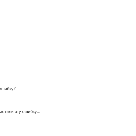
ошибку?
етили эту ошибку...