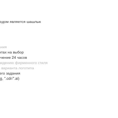
людом является шашлык
ания
нтах на выбор
ечение 24 часов
 видению фирменного стиля
 варианта логотипа
его задания
 *.cdr/*.ai)