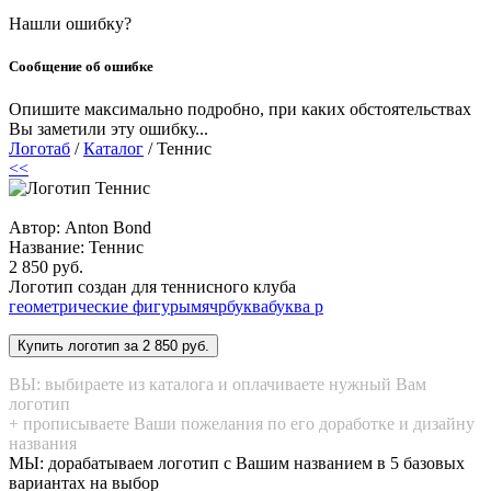
Нашли ошибку?
Сообщение об ошибке
Опишите максимально подробно, при каких обстоятельствах
Вы заметили эту ошибку...
Логотаб
/
Каталог
/ Теннис
<<
Автор: Anton Bond
Название:
Теннис
2 850 руб.
Логотип создан для теннисного клуба
геометрические фигуры
мяч
р
буква
буква р
ВЫ: выбираете из каталога и оплачиваете нужный Вам
логотип
+ прописываете Ваши пожелания по его доработке и дизайну
названия
МЫ: дорабатываем логотип с Вашим названием в 5 базовых
вариантах на выбор