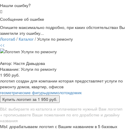
Нашли ошибку?
Сообщение об ошибке
Опишите максимально подробно, при каких обстоятельствах Вы
заметили эту ошибку...
Логотаб
/
Каталог
/ Услуги по ремонту
<<
Автор: Настя Давыдова
Название:
Услуги по ремонту
1 950 руб.
логотип создан для компании которая предоставляет услуги по
ремонту домов, квартир, офисов
геометрические фигуры
дом
молоток
домик
ВЫ: выбираете из каталога и оплачиваете нужный Вам логотип
+ прописываете Ваши пожелания по его доработке и дизайну
названия
МЫ: дорабатываем логотип с Вашим названием в 5 базовых