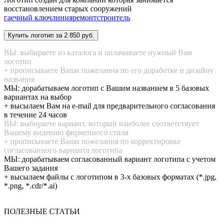
восстановлением старых сооружений
гаечный ключ
линия
ремонт
строитель
ВЫ: выбираете из каталога и оплачиваете нужный Вам
логотип
+ прописываете Ваши пожелания по его доработке и дизайну
названия
МЫ: дорабатываем логотип с Вашим названием в 5 базовых
вариантах на выбор
+ высылаем Вам на e-mail для предварительного согласования
в течение 24 часов
ВЫ: выбираете вариант, который наиболее соответствует
Вашему видению фирменного стиля
+ прописываете Ваши пожелания по корректировке
согласованного варианта логотипа
МЫ: дорабатываем согласованный вариант логотипа с учетом
Вашего задания
+ высылаем файлы с логотипом в 3-х базовых форматах (*.jpg,
*.png, *.cdr/*.ai)
ПОЛЕЗНЫЕ СТАТЬИ