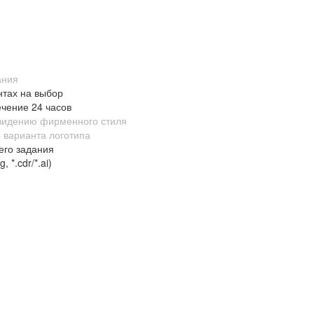
ания
нтах на выбор
ечение 24 часов
 видению фирменного стиля
 варианта логотипа
его задания
 *.cdr/*.ai)