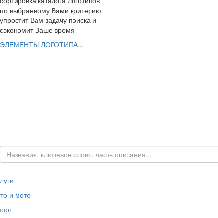
сортировка каталога логотипов
по выбранному Вами критерию
упростит Вам задачу поиска и
сэкономит Ваше время
ЭЛЕМЕНТЫ ЛОГОТИПА...
РАЗРАБОТАТЬ ЛОГОТИП
Вы можете заказать эксклюзивный логотип
ШАГ 1. заполнить заявку с Вашим заданием
ШАГ 2. выбрать дизайнеров для работы
ШАГ 3. заказать фирменный стиль
ЗАКАЗАТЬ ЛОГОТИП...
луги
то и мото
порт