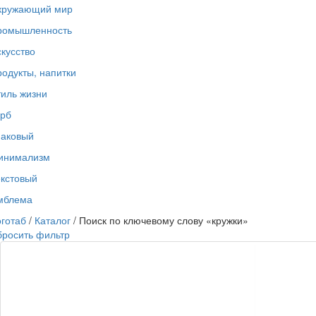
кружающий мир
ромышленность
кусство
одукты, напитки
иль жизни
ерб
наковый
инимализм
екстовый
мблема
готаб
/
Каталог
/ Поиск по ключевому слову «кружки»
бросить фильтр