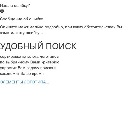
Нашли ошибку?
Сообщение об ошибке
Опишите максимально подробно, при каких обстоятельствах Вы
заметили эту ошибку...
УДОБНЫЙ ПОИСК
сортировка каталога логотипов
по выбранному Вами критерию
упростит Вам задачу поиска и
сэкономит Ваше время
ЭЛЕМЕНТЫ ЛОГОТИПА...
РАЗРАБОТАТЬ ЛОГОТИП
Вы можете заказать эксклюзивный логотип
ШАГ 1. заполнить заявку с Вашим заданием
ШАГ 2. выбрать дизайнеров для работы
ШАГ 3. заказать фирменный стиль