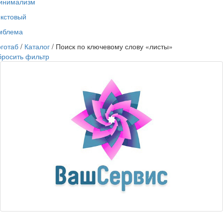
инимализм
екстовый
мблема
готаб
/
Каталог
/ Поиск по ключевому слову «листы»
бросить фильтр