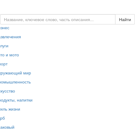
ЗАКАЗАТЬ ЛОГОТИП...
изнес
азвлечения
луги
то и мото
порт
кружающий мир
ромышленность
кусство
одукты, напитки
иль жизни
ерб
наковый