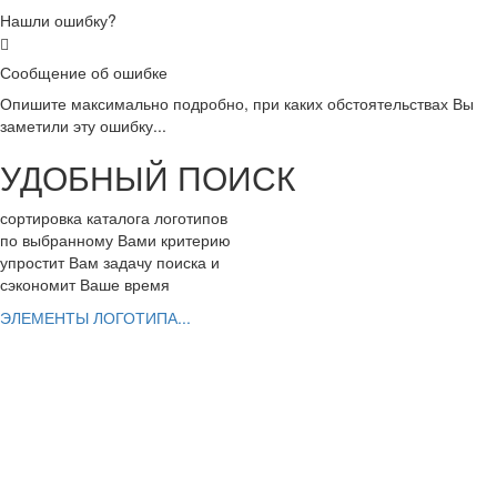
Нашли ошибку?
Сообщение об ошибке
Опишите максимально подробно, при каких обстоятельствах Вы
заметили эту ошибку...
УДОБНЫЙ ПОИСК
сортировка каталога логотипов
по выбранному Вами критерию
упростит Вам задачу поиска и
сэкономит Ваше время
ЭЛЕМЕНТЫ ЛОГОТИПА...
РАЗРАБОТАТЬ ЛОГОТИП
Вы можете заказать эксклюзивный логотип
ШАГ 1. заполнить заявку с Вашим заданием
ШАГ 2. выбрать дизайнеров для работы
ШАГ 3. заказать фирменный стиль