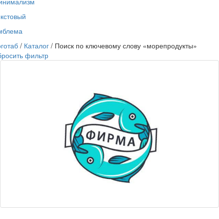
инимализм
екстовый
мблема
готаб
/
Каталог
/ Поиск по ключевому слову «морепродукты»
бросить фильтр