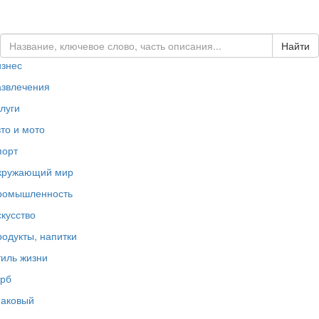
ЗАКАЗАТЬ ЛОГОТИП...
изнес
азвлечения
луги
то и мото
порт
кружающий мир
ромышленность
кусство
одукты, напитки
иль жизни
ерб
наковый