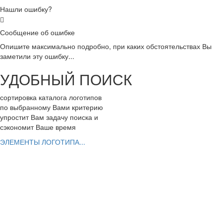
Нашли ошибку?
Сообщение об ошибке
Опишите максимально подробно, при каких обстоятельствах Вы
заметили эту ошибку...
УДОБНЫЙ ПОИСК
сортировка каталога логотипов
по выбранному Вами критерию
упростит Вам задачу поиска и
сэкономит Ваше время
ЭЛЕМЕНТЫ ЛОГОТИПА...
РАЗРАБОТАТЬ ЛОГОТИП
Вы можете заказать эксклюзивный логотип
ШАГ 1. заполнить заявку с Вашим заданием
ШАГ 2. выбрать дизайнеров для работы
ШАГ 3. заказать фирменный стиль