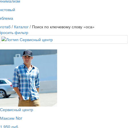
инимализм
екстовый
мблема
готаб
/
Каталог
/ Поиск по ключевому слову «оса»
бросить фильтр
Сервисный центр
Максим Nor
1 950 руб.