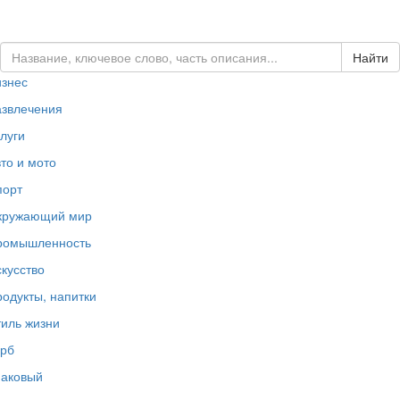
ЗАКАЗАТЬ ЛОГОТИП...
изнес
азвлечения
луги
то и мото
порт
кружающий мир
ромышленность
кусство
одукты, напитки
иль жизни
ерб
наковый