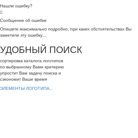
Нашли ошибку?
Сообщение об ошибке
Опишите максимально подробно, при каких обстоятельствах Вы
заметили эту ошибку...
УДОБНЫЙ ПОИСК
сортировка каталога логотипов
по выбранному Вами критерию
упростит Вам задачу поиска и
сэкономит Ваше время
ЭЛЕМЕНТЫ ЛОГОТИПА...
РАЗРАБОТАТЬ ЛОГОТИП
Вы можете заказать эксклюзивный логотип
ШАГ 1. заполнить заявку с Вашим заданием
ШАГ 2. выбрать дизайнеров для работы
ШАГ 3. заказать фирменный стиль