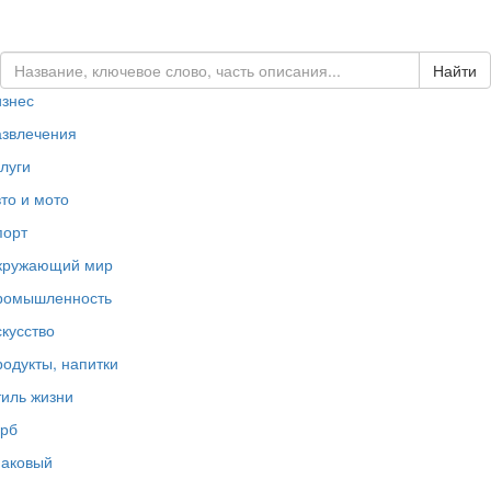
ЗАКАЗАТЬ ЛОГОТИП...
изнес
азвлечения
луги
то и мото
порт
кружающий мир
ромышленность
кусство
одукты, напитки
иль жизни
ерб
наковый