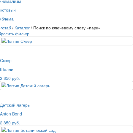
инимализм
екстовый
мблема
готаб
/
Каталог
/ Поиск по ключевому слову «парк»
бросить фильтр
Сквер
Шелли
2 850 руб.
Детский лагерь
Anton Bond
2 850 руб.