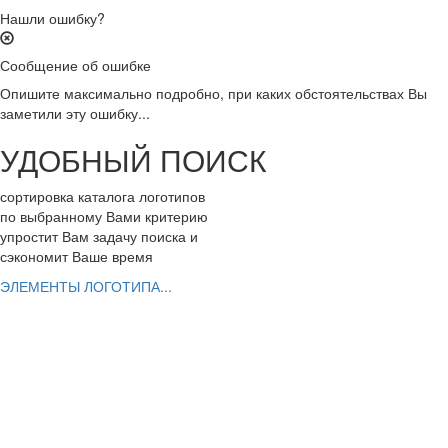
Нашли ошибку?
Сообщение об ошибке
Опишите максимально подробно, при каких обстоятельствах Вы
заметили эту ошибку...
УДОБНЫЙ ПОИСК
сортировка каталога логотипов
по выбранному Вами критерию
упростит Вам задачу поиска и
сэкономит Ваше время
ЭЛЕМЕНТЫ ЛОГОТИПА...
РАЗРАБОТАТЬ ЛОГОТИП
Вы можете заказать эксклюзивный логотип
ШАГ 1. заполнить заявку с Вашим заданием
ШАГ 2. выбрать дизайнеров для работы
ШАГ 3. заказать фирменный стиль