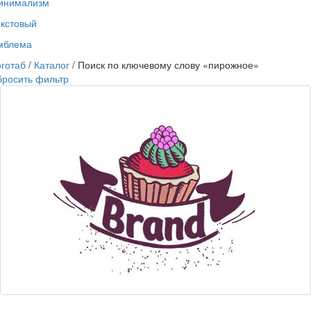
инимализм
екстовый
мблема
готаб
/
Каталог
/ Поиск по ключевому слову «пирожное»
бросить фильтр