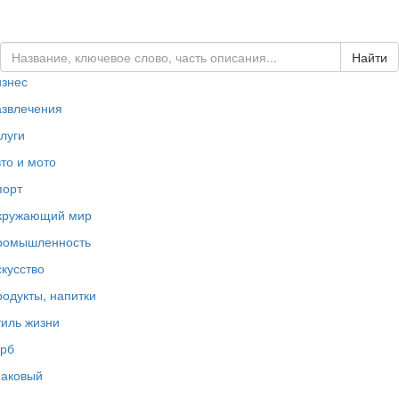
ЗАКАЗАТЬ ЛОГОТИП...
изнес
азвлечения
луги
то и мото
порт
кружающий мир
ромышленность
кусство
одукты, напитки
иль жизни
ерб
наковый