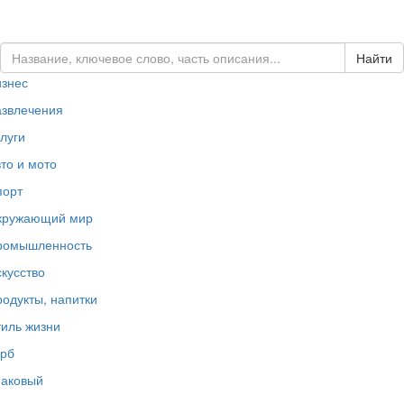
ЗАКАЗАТЬ ЛОГОТИП...
изнес
азвлечения
луги
то и мото
порт
кружающий мир
ромышленность
кусство
одукты, напитки
иль жизни
ерб
наковый