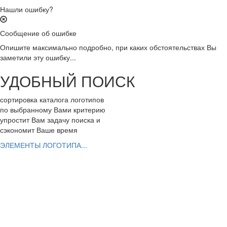
Нашли ошибку?
Сообщение об ошибке
Опишите максимально подробно, при каких обстоятельствах Вы
заметили эту ошибку...
УДОБНЫЙ ПОИСК
сортировка каталога логотипов
по выбранному Вами критерию
упростит Вам задачу поиска и
сэкономит Ваше время
ЭЛЕМЕНТЫ ЛОГОТИПА...
РАЗРАБОТАТЬ ЛОГОТИП
Вы можете заказать эксклюзивный логотип
ШАГ 1. заполнить заявку с Вашим заданием
ШАГ 2. выбрать дизайнеров для работы
ШАГ 3. заказать фирменный стиль