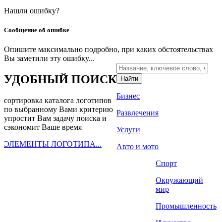
Нашли ошибку?
Сообщение об ошибке
Опишите максимально подробно, при каких обстоятельствах
Вы заметили эту ошибку...
УДОБНЫЙ ПОИСК
Бизнес
сортировка каталога логотипов
по выбранному Вами критерию
Развлечения
упростит Вам задачу поиска и
сэкономит Ваше время
Услуги
ЭЛЕМЕНТЫ ЛОГОТИПА...
Авто и мото
Спорт
РАЗРАБОТАТЬ ЛОГОТИП
Окружающий
мир
Вы можете заказать эксклюзивный логотип
ШАГ 1. заполнить заявку с Вашим заданием
Промышленность
ШАГ 2. выбрать дизайнеров для работы
ШАГ 3. заказать фирменный стиль