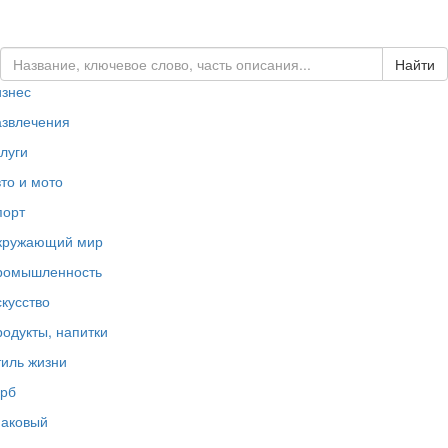
ЗАКАЗАТЬ ЛОГОТИП...
изнес
азвлечения
луги
то и мото
порт
кружающий мир
ромышленность
кусство
одукты, напитки
иль жизни
ерб
наковый