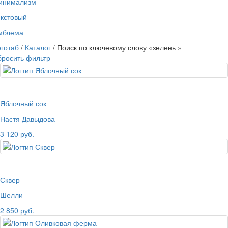
инимализм
екстовый
мблема
готаб
/
Каталог
/ Поиск по ключевому слову «зелень »
бросить фильтр
Яблочный сок
Настя Давыдова
3 120 руб.
Сквер
Шелли
2 850 руб.