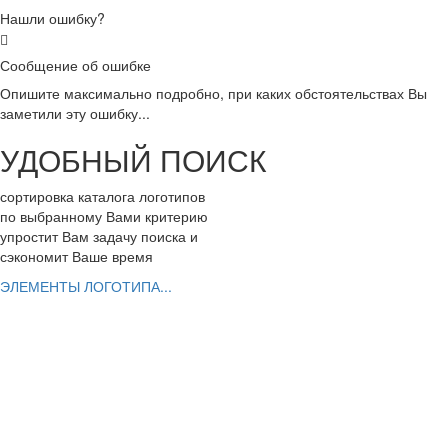
Нашли ошибку?
Сообщение об ошибке
Опишите максимально подробно, при каких обстоятельствах Вы
заметили эту ошибку...
УДОБНЫЙ ПОИСК
сортировка каталога логотипов
по выбранному Вами критерию
упростит Вам задачу поиска и
сэкономит Ваше время
ЭЛЕМЕНТЫ ЛОГОТИПА...
РАЗРАБОТАТЬ ЛОГОТИП
Вы можете заказать эксклюзивный логотип
ШАГ 1. заполнить заявку с Вашим заданием
ШАГ 2. выбрать дизайнеров для работы
ШАГ 3. заказать фирменный стиль